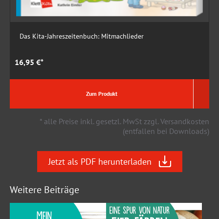
Das Kita-Jahreszeitenbuch: Mitmachlieder
16,95 €*
1
Zum Produkt
* alle Preise inkl. gesetzl. MwSt zzgl. Versandkosten
(entfallen bei Downloads)
Jetzt als PDF herunterladen
Weitere Beiträge