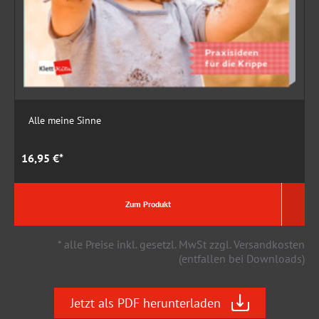
Alle meine Sinne
16,95 €*
1
Zum Produkt
* alle Preise inkl. gesetzl. MwSt zzgl. Versandkosten
(entfallen bei Downloads)
Jetzt als PDF herunterladen